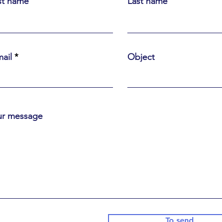
st name
Last name
ail
Object
ur message
To send