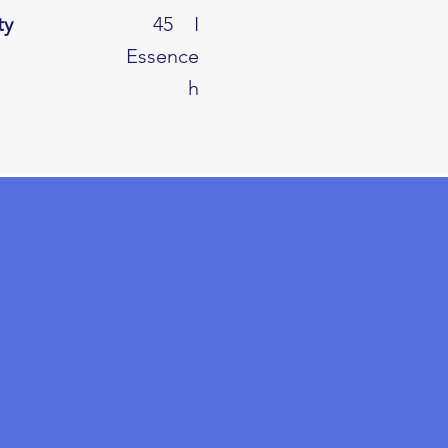
ty
45
I
Essence
h