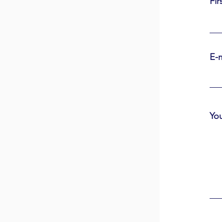
Fir
E-m
Yo