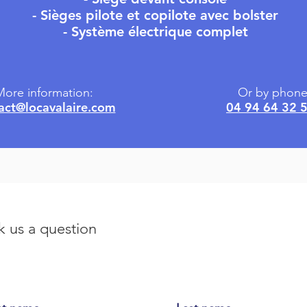
- Sièges pilote et copilote avec bolster
- Système électrique complet
ore information:
Or by phone
act@locavalaire.com
04 94 64 32 
k us a question