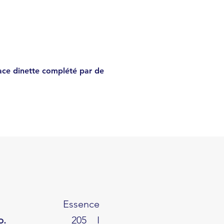
€
74926
ace dinette complété par de
Essence
b.
205
I