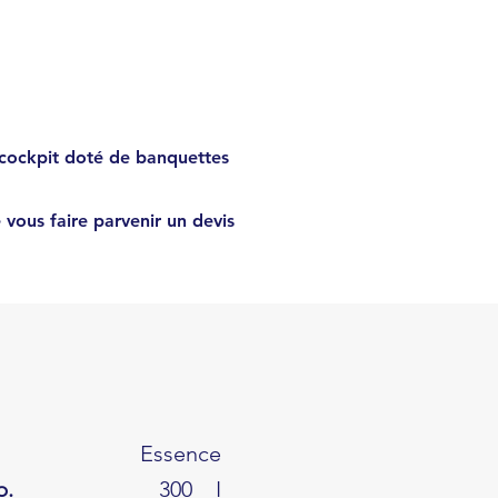
€
78930
e cockpit doté de banquettes
 vous faire parvenir un devis
Essence
b.
300
I