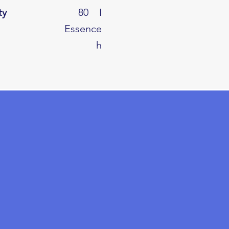
ty
80
I
Essence
h