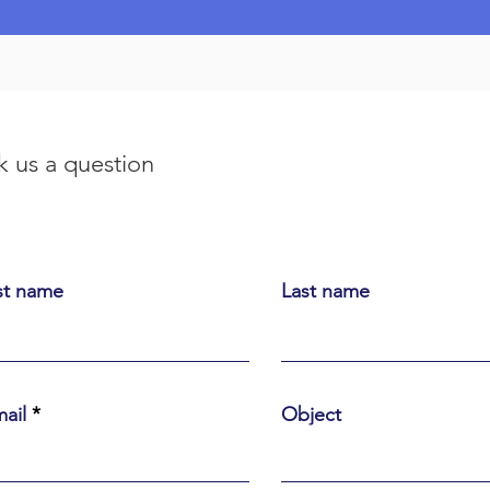
k us a question
st name
Last name
ail
Object