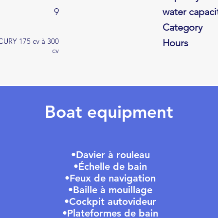
9
water capaci
Category
URY 175 cv à 300
Hours
cv
Boat equipment
•Davier à rouleau
•Échelle de bain
•Feux de navigation
•Baille à mouillage
•Cockpit autovideur
•Plateformes de bain