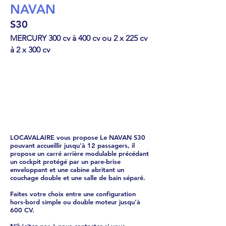
NAVAN
S30
MERCURY 300 cv à 400 cv ou 2 x 225 cv
à 2 x 300 cv
Cabin Cruiser
€
169680
LOCAVALAIRE vous propose Le NAVAN S30
pouvant accueillir jusqu'à 12 passagers, il
propose un carré arrière modulable précédant
un cockpit protégé par un pare-brise
enveloppant et une cabine abritant un
couchage double et une salle de bain séparé.
Faites votre choix entre une configuration
hors-bord simple ou double moteur jusqu'à
600 CV.