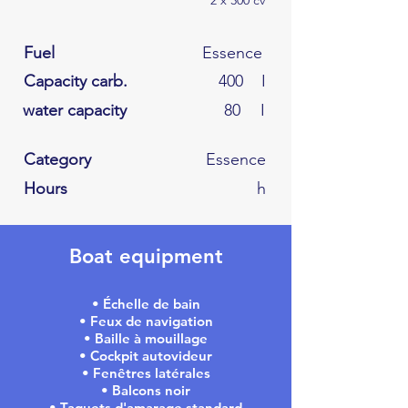
2 x 300 cv
Fuel
Essence
Capacity carb.
400
I
water capacity
80
I
Category
Essence
Hours
h
Boat equipment
• Échelle de bain
• Feux de navigation
• Baille à mouillage
• Cockpit autovideur
• Fenêtres latérales
• Balcons noir
• Taquets d'amarage standard