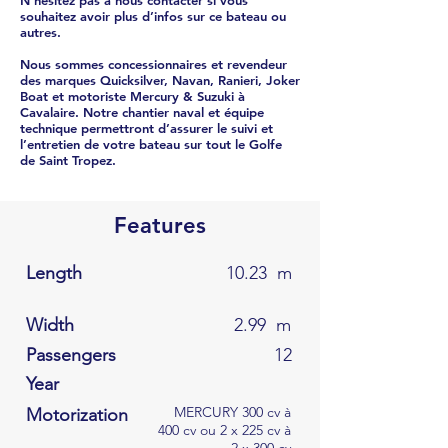
N’hésitez pas à nous contacter si vous
souhaitez avoir plus d’infos sur ce bateau ou
autres.
Nous sommes concessionnaires et revendeur
des marques Quicksilver, Navan, Ranieri, Joker
Boat et motoriste Mercury & Suzuki à
Cavalaire. Notre chantier naval et équipe
technique permettront d’assurer le suivi et
l’entretien de votre bateau sur tout le Golfe
de Saint Tropez.
Features
Length
10.23
m
Width
2.99
m
Passengers
12
Year
MERCURY 300 cv à
Motorization
400 cv ou 2 x 225 cv à