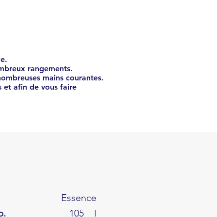
€
37341
e.
ombreux rangements.
 nombreuses mains courantes.
et afin de vous faire
Essence
b.
105
I