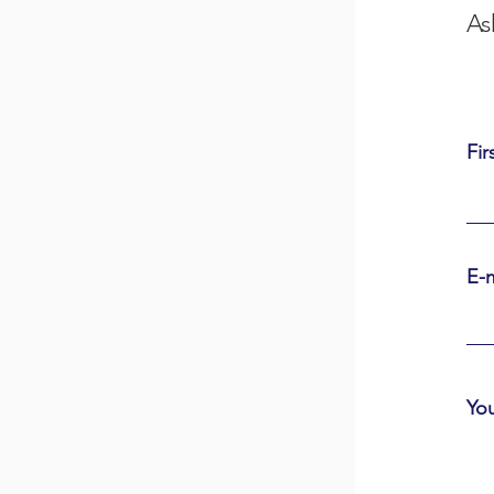
As
Fir
E-m
Yo