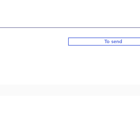
To send
CONTACT US
USEFUL LINKS
04 94 64 32 50
Contacts