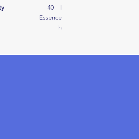
ty
40
I
Essence
h