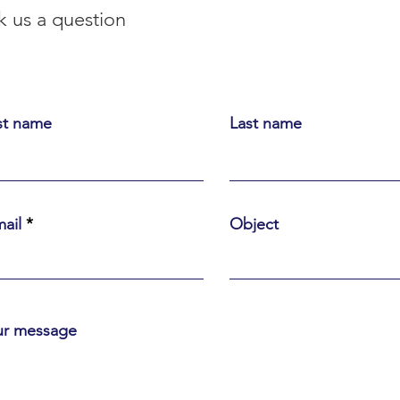
k us a question
st name
Last name
ail
Object
ur message