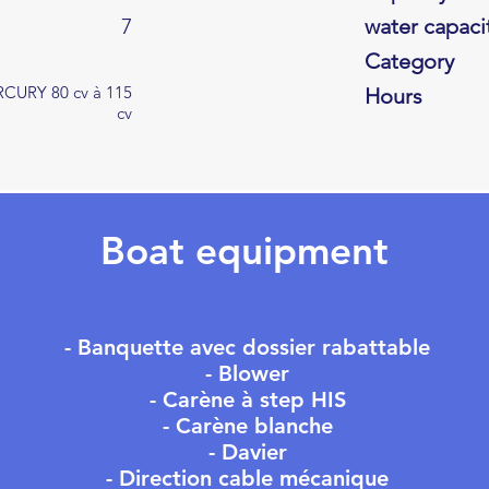
7
water capaci
Category
CURY 80 cv à 115
Hours
cv
Boat equipment
- Banquette avec dossier rabattable
- Blower
- Carène à step HIS
- Carène blanche
- Davier
- Direction cable mécanique