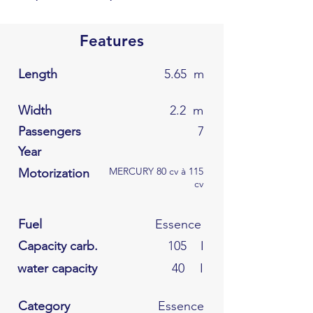
Features
Length
5.65
m
Width
2.2
m
Passengers
7
Year
MERCURY 80 cv à 115
Motorization
cv
Fuel
Essence
Capacity carb.
105
I
water capacity
40
I
Category
Essence