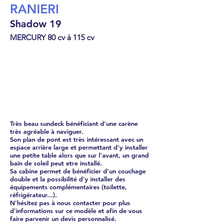
RANIERI
Shadow 19
MERCURY 80 cv à 115 cv
Cabin Cruiser
€
42466
Très beau sundeck bénéficiant d'une carène
très agréable à naviguer.
Son plan de pont est très intéressant avec un
espace arrière large et permettant d'y installer
une petite table alors que sur l'avant, un grand
bain de soleil peut etre installé.
Sa cabine permet de bénéficier d'un couchage
double et la possibilité d'y installer des
équipements complémentaires (toilette,
réfrigérateur...).
N'hésitez pas à nous contacter pour plus
d'informations sur ce modèle et afin de vous
faire parvenir un devis personnalisé.