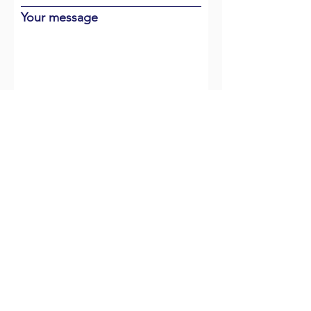
Your message
To send
MEET US
- OFFICE -
305 Rue du Port,
Residence Les Regates