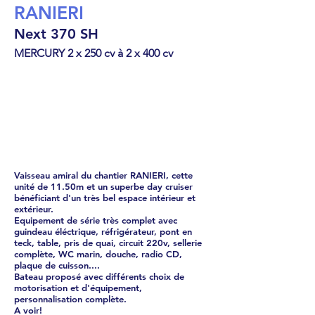
RANIERI
Next 370 SH
MERCURY 2 x 250 cv à 2 x 400 cv
Cabin Cruiser
€
397343
Vaisseau amiral du chantier RANIERI, cette
unité de 11.50m et un superbe day cruiser
bénéficiant d'un très bel espace intérieur et
extérieur.
Equipement de série très complet avec
guindeau éléctrique, réfrigérateur, pont en
teck, table, pris de quai, circuit 220v, sellerie
complète, WC marin, douche, radio CD,
plaque de cuisson....
Bateau proposé avec différents choix de
motorisation et d'équipement,
personnalisation complète.
A voir!