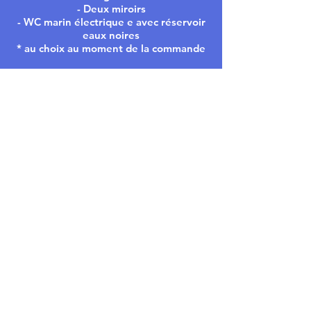
- Deux miroirs
- WC marin électrique e avec réservoir
eaux noires
* au choix au moment de la commande
More information:
contact@locavalaire.com
Or by phone:
04 94 64 32 50
Ask us a question
First name
Last name
E-mail