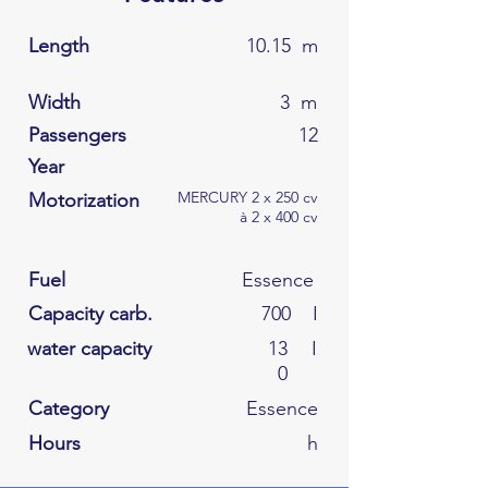
Length
10.15
m
Width
3
m
Passengers
12
Year
MERCURY 2 x 250 cv
Motorization
à 2 x 400 cv
Fuel
Essence
Capacity carb.
700
I
water capacity
13
I
0
Category
Essence
Hours
h