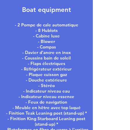
Boat equipment
- 2 Pompe de cale automatique
- 8 Hublots
- Cabine luxe
- Blower
- Compas
- Davier d'ancre en inox
- Coussins bain de soleil
- Flaps électriques
- Réfrigérateur extérieur
- Plaque cuisson gaz
- Douche extérieure
- Stéréo
- Indicateur niveau eau
- Indicateur niveau essence
- Feux de navigation
- Meuble en hêtre avec top laqué
- Finition Teak Leaning post (stand-up) *
- Finition King Starboard Leaning post
(stand-up) *
- Plateformes en fibre de verre à l'arrière