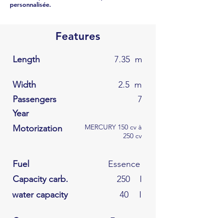
personnalisée.
Features
Length
7.35
m
Width
2.5
m
Passengers
7
Year
MERCURY 150 cv à
Motorization
250 cv
Fuel
Essence
Capacity carb.
250
I
water capacity
40
I