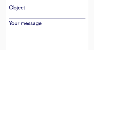
Object
Your message
To send
MEET US