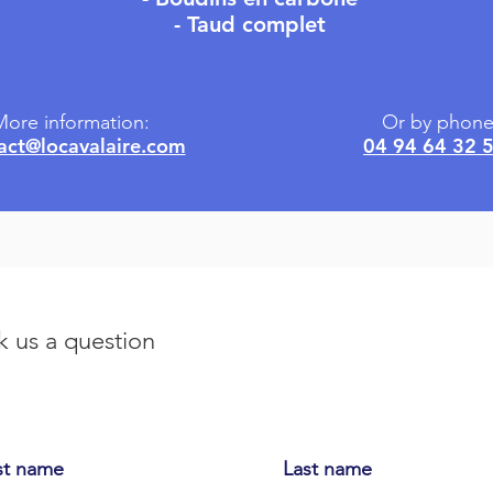
- Taud complet
ore information:
Or by phone
act@locavalaire.com
04 94 64 32 
k us a question
st name
Last name