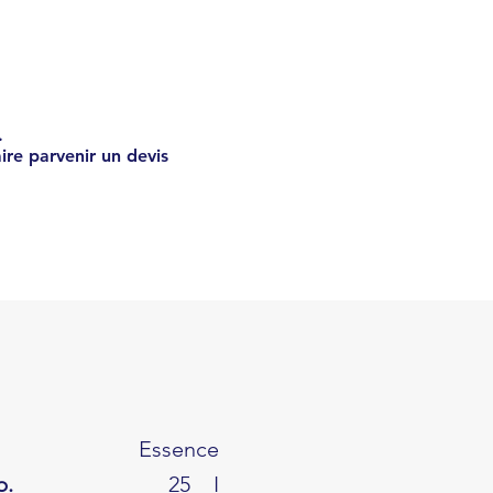
€
39406
.
ire parvenir un devis
Essence
b.
25
I