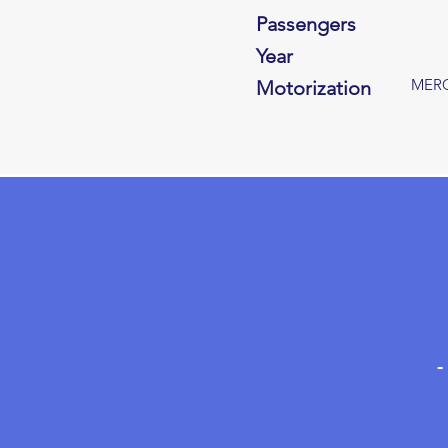
Passengers
Year
MERC
Motorization
-