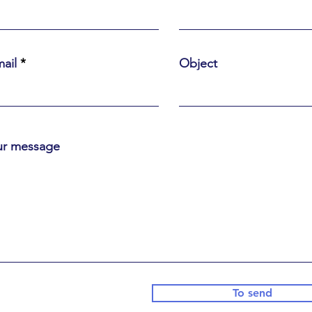
ail
Object
ur message
To send