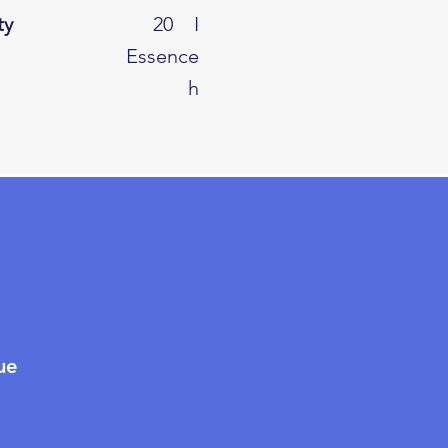
ty
20
I
Essence
h
ue