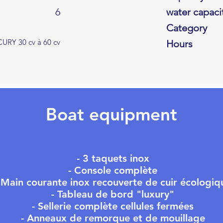
6
water capaci
Category
URY 30 cv à 60 cv
Hours
Boat equipment
- 3 taquets inox
- Console complète
 Main courante inox recouverte de cuir écologiq
- Tableau de bord "luxury"
- Sellerie complète cellules fermées
- Anneaux de remorque et de mouillage