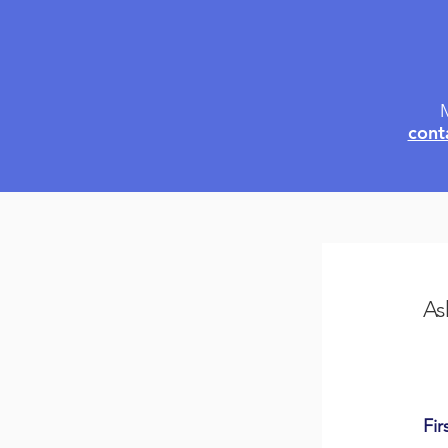
M
cont
As
Fir