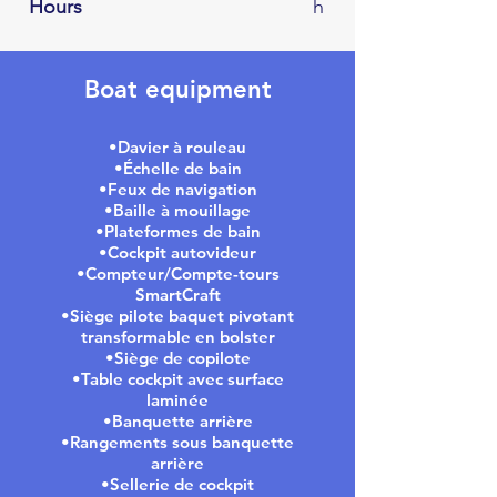
Hours
h
Boat equipment
•Davier à rouleau
•Échelle de bain
•Feux de navigation
•Baille à mouillage
•Plateformes de bain
•Cockpit autovideur
•Compteur/Compte-tours
SmartCraft
•Siège pilote baquet pivotant
transformable en bolster
•Siège de copilote
•Table cockpit avec surface
laminée
•Banquette arrière
•Rangements sous banquette
arrière
•Sellerie de cockpit