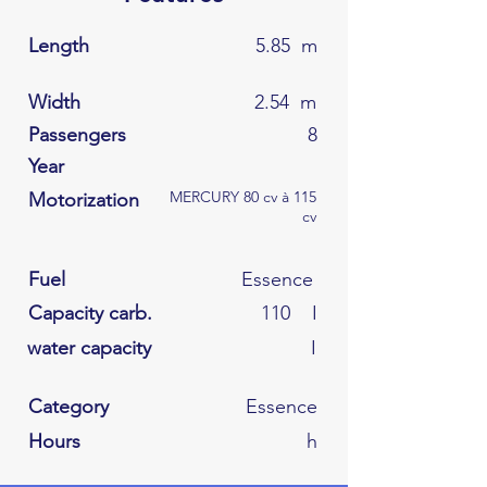
Length
5.85
m
Width
2.54
m
Passengers
8
Year
MERCURY 80 cv à 115
Motorization
cv
Fuel
Essence
Capacity carb.
110
I
water capacity
I
Category
Essence
Hours
h