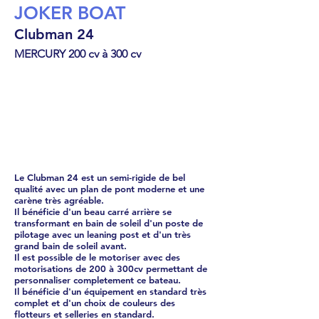
JOKER BOAT
Clubman 24
MERCURY 200 cv à 300 cv
Semi-rigide
€
106130
Le Clubman 24 est un semi-rigide de bel
qualité avec un plan de pont moderne et une
carène très agréable.
Il bénéficie d'un beau carré arrière se
transformant en bain de soleil d'un poste de
pilotage avec un leaning post et d'un très
grand bain de soleil avant.
Il est possible de le motoriser avec des
motorisations de 200 à 300cv permettant de
personnaliser completement ce bateau.
Il bénéficie d'un équipement en standard très
complet et d'un choix de couleurs des
flotteurs et selleries en standard.