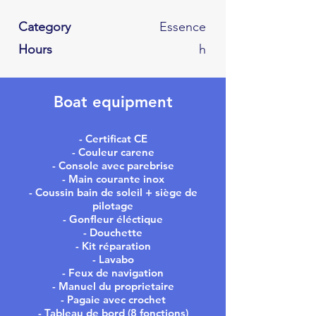
Category
Essence
Hours
h
Boat equipment
- Certificat CE
- Couleur carene
- Console avec parebrise
- Main courante inox
- Coussin bain de soleil + siège de
pilotage
- Gonfleur éléctique
- Douchette
- Kit réparation
- Lavabo
- Feux de navigation
- Manuel du proprietaire
- Pagaie avec crochet
- Tableau de bord (8 fonctions)