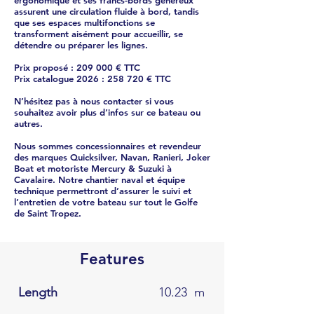
ergonomique et ses francs-bords généreux
assurent une circulation fluide à bord, tandis
que ses espaces multifonctions se
transforment aisément pour accueillir, se
détendre ou préparer les lignes.
Prix proposé : 209 000 € TTC
Prix catalogue 2026 : 258 720 € TTC
N’hésitez pas à nous contacter si vous
souhaitez avoir plus d’infos sur ce bateau ou
autres.
Nous sommes concessionnaires et revendeur
des marques Quicksilver, Navan, Ranieri, Joker
Boat et motoriste Mercury & Suzuki à
Cavalaire. Notre chantier naval et équipe
technique permettront d’assurer le suivi et
l’entretien de votre bateau sur tout le Golfe
de Saint Tropez.
Features
Length
10.23
m