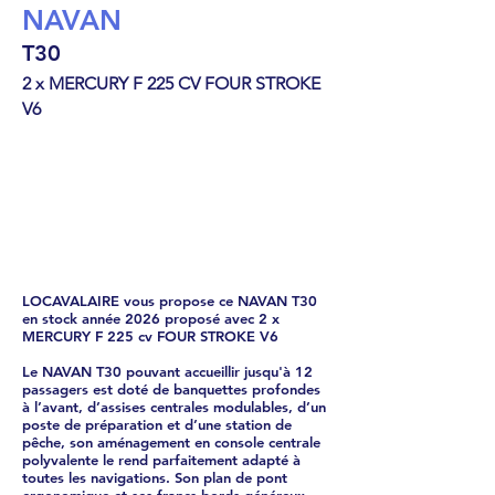
NAVAN
T30
2 x MERCURY F 225 CV FOUR STROKE
V6
Open
€
209000
LOCAVALAIRE vous propose ce NAVAN T30
en stock année 2026 proposé avec 2 x
MERCURY F 225 cv FOUR STROKE V6
Le NAVAN T30 pouvant accueillir jusqu'à 12
passagers est doté de banquettes profondes
à l’avant, d’assises centrales modulables, d’un
poste de préparation et d’une station de
pêche, son aménagement en console centrale
polyvalente le rend parfaitement adapté à
toutes les navigations. Son plan de pont