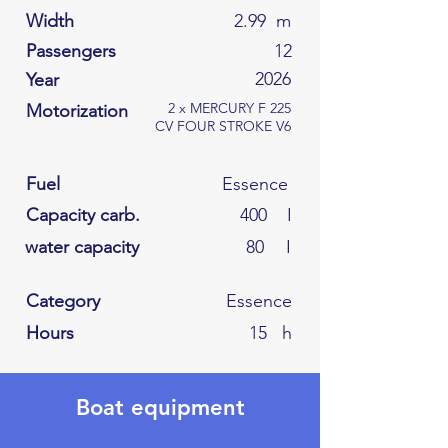
Width
2.99
m
Passengers
12
2026
Year
2 x MERCURY F 225
Motorization
CV FOUR STROKE V6
Fuel
Essence
Capacity carb.
400
I
water capacity
80
I
Category
Essence
Hours
15
h
Boat equipment