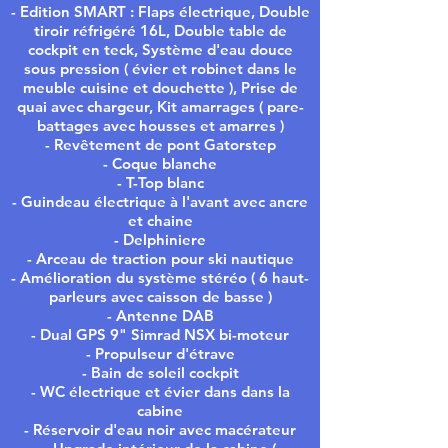
- Edition SMART : Flaps électrique, Double
tiroir réfrigéré 16L, Double table de
cockpit en teck, Système d'eau douce
sous pression ( évier et robinet dans le
meuble cuisine et douchette ), Prise de
quai avec chargeur, Kit amarrages ( pare-
battages avec housses et amarres )
- Revêtement de pont Gatorstep
- Coque blanche
- T-Top blanc
- Guindeau électrique à l'avant avec ancre
et chaine
- Delphiniere
- Arceau de traction pour ski nautique
- Amélioration du système stéréo ( 6 haut-
parleurs avec caisson de basse )
- Antenne DAB
- Dual GPS 9" Simrad NSX bi-moteur
- Propulseur d'étrave
- Bain de soleil cockpit
- WC électrique et évier dans dans la
cabine
- Réservoir d'eau noir avec macérateur